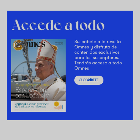
Suscríbete a la revista
Omnes y disfruta de
contenidos exclusivos
para los suscriptores.
Tendrás acceso a todo
Omnes
SUSCRÍBETE