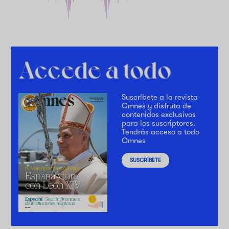
Suscríbete a la revista
Omnes y disfruta de
contenidos exclusivos
para los suscriptores.
Tendrás acceso a todo
Omnes
SUSCRÍBETE