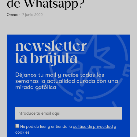
de Whatsapp?
Omnes
·
17 junio 2022
Déjanos tu mail y recibe todas las
semanas la actualidad curada con una
mirada católica
He podido leer y entiendo la
política de privacidad
y
cookies