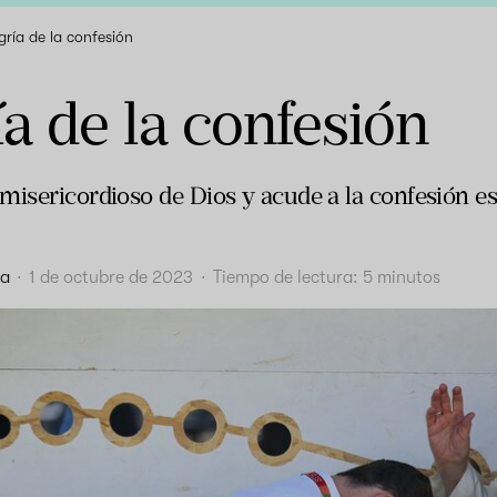
gría de la confesión
ía de la confesión
misericordioso de Dios y acude a la confesión es
va
·
1 de octubre de 2023
·
Tiempo de lectura:
5
minutos