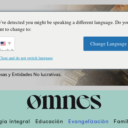
've detected you might be speaking a different language. Do yo
nt to change to:
Change Language
English
Close and do not switch language
gía integral
Educación
Evangelización
Famil