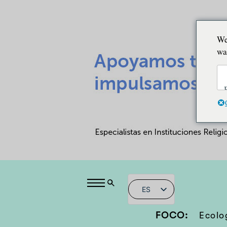
We
wa
ES
FOCO:
Ecolo