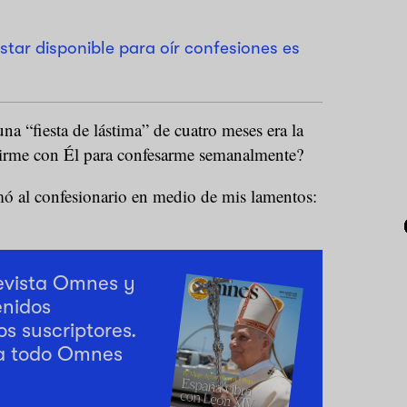
tar disponible para oír confesiones es
na “fiesta de lástima” de cuatro meses era la
nirme con Él para confesarme semanalmente?
ó al confesionario en medio de mis lamentos:
revista Omnes y
enidos
os suscriptores.
a todo Omnes