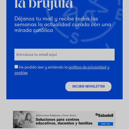
Déjanos tu mail y recibe todas las
semanas la actualidad curada con una
mirada católica
He podido leer y entiendo la
política de privacidad
y
cookies
RECIBIR NEWSLETTER