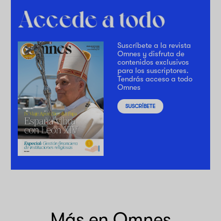
Suscríbete a la revista
Omnes y disfruta de
contenidos exclusivos
para los suscriptores.
Tendrás acceso a todo
Omnes
SUSCRÍBETE
Más en Omnes