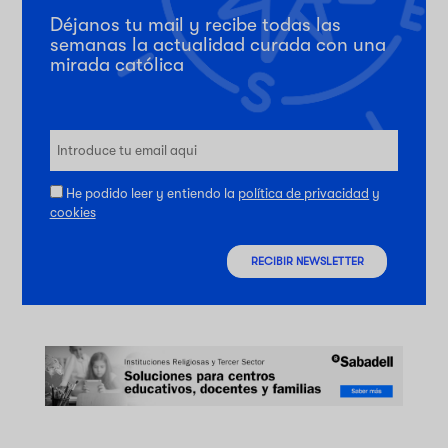
Déjanos tu mail y recibe todas las
semanas la actualidad curada con una
mirada católica
He podido leer y entiendo la
política de privacidad
y
cookies
RECIBIR NEWSLETTER