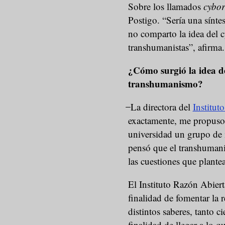
Sobre los llamados
cybo
Postigo. “Sería una sínte
no comparto la idea del 
transhumanistas”, afirma
¿Cómo surgió la idea de
transhumanismo?
̶ La directora del
Institut
exactamente, me propuso 
universidad un grupo de 
pensó que el transhumani
las cuestiones que plant
El Instituto Razón Abiert
finalidad de fomentar la r
distintos saberes, tanto c
finalidad de llegar a lo 