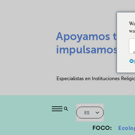
We
wa
ES
FOCO:
Ecolo