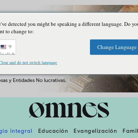
've detected you might be speaking a different language. Do yo
nt to change to:
Change Language
English
Close and do not switch language
gía integral
Educación
Evangelización
Famil