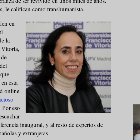
eranza de ser revivido en unos miles de años.
as, le califican como transhumanista.
den en
el
de la
Vitoria,
 de
del
 que
 en esta
d online
cioso
. Por eso
 escuchar
erencia inaugural, y al resto de expertos de
pañolas y extranjeras.