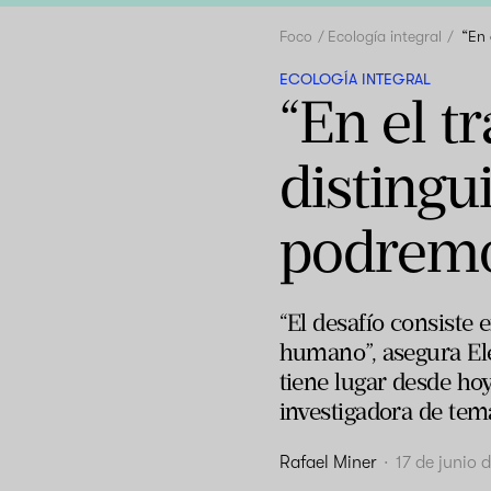
Foco
Ecología integral
“En 
ECOLOGÍA INTEGRAL
“En el 
distingu
podremo
“El desafío consiste e
humano”, asegura El
tiene lugar desde ho
investigadora de tema
Rafael Miner
·
17 de junio 