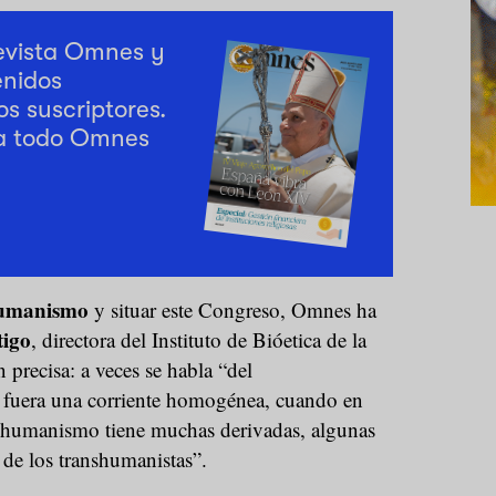
revista Omnes y
enidos
os suscriptores.
a todo Omnes
humanismo
y situar este Congreso, Omnes ha
tigo
, directora del Instituto de Bióetica de la
precisa: a veces se habla “del
fuera una corriente homogénea, cuando en
anshumanismo tiene muchas derivadas, algunas
 de los transhumanistas”.