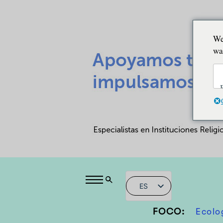
We
wa
ES
FOCO:
Ecolo