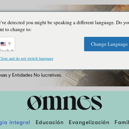
've detected you might be speaking a different language. Do yo
nt to change to:
Change Language
English
Close and do not switch language
gía integral
Educación
Evangelización
Famil