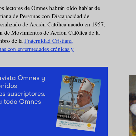
s lectores de Omnes habrán oído hablar de
istiana de Personas con Discapacidad de
ializado de Acción Católica nacido en 1957,
ón de Movimientos de Acción Católica de la
mbro de la
Fraternidad Cristiana
onas con enfermedades crónicas y
revista Omnes y
enidos
os suscriptores.
a todo Omnes