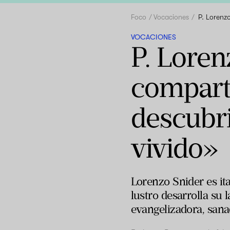
Foco
Vocaciones
P. Lorenz
VOCACIONES
P. Lore
compart
descubri
vivido»
Lorenzo Snider es it
lustro desarrolla su
evangelizadora, sana