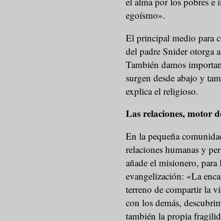
el alma por los pobres e 
egoísmo».
El principal medio para c
del padre Snider otorga a
También damos importanci
surgen desde abajo y tam
explica el religioso.
Las relaciones, motor d
En la pequeña comunidad 
relaciones humanas y pers
añade el misionero, para l
evangelización: «La encar
terreno de compartir la 
con los demás, descubrim
también la propia fragilid