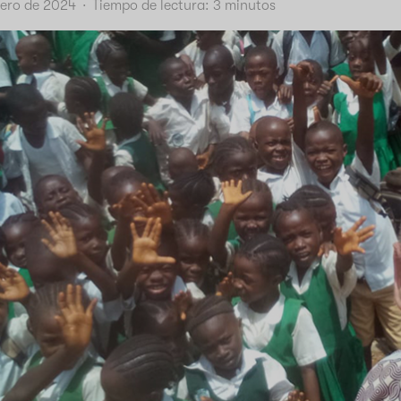
rero de 2024
·
Tiempo de lectura:
3
minutos