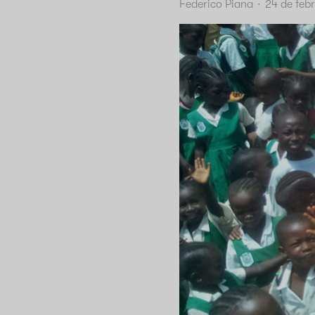
Federico Piana
·
24 de feb