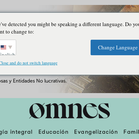
've detected you might be speaking a different language. Do yo
nt to change to:
Change Language
English
Close and do not switch language
gía integral
Educación
Evangelización
Famil