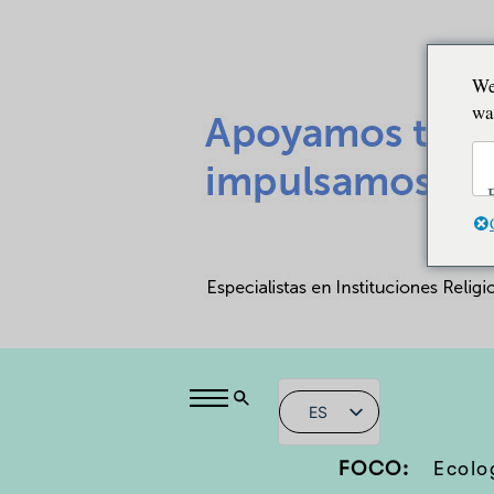
We
wa
ES
FOCO:
Ecolo