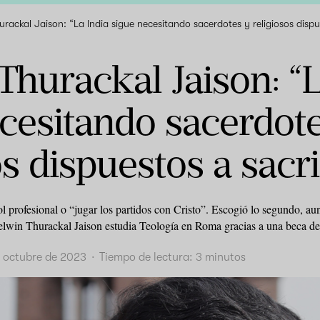
rackal Jaison: “La India sigue necesitando sacerdotes y religiosos dispu
hurackal Jaison: “L
cesitando sacerdot
os dispuestos a sacri
bol profesional o “jugar los partidos con Cristo”. Escogió lo segundo, a
Melwin Thurackal Jaison estudia Teología en Roma gracias a una beca
e octubre de 2023
·
Tiempo de lectura:
3
minutos