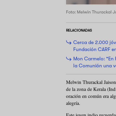
Foto: Melwin Thurackal J
RELACIONADAS
Cerca de 2.000 jóv
Fundación CARF e
Mon Carmelo: "En F
la Comunión una v
Melwin Thurackal Jaison e
de la zona de Kerala (Indi
oración en común era alg
alegría.
Este joven indio recuerda