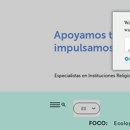
We
wa
ES
FOCO:
Ecolo