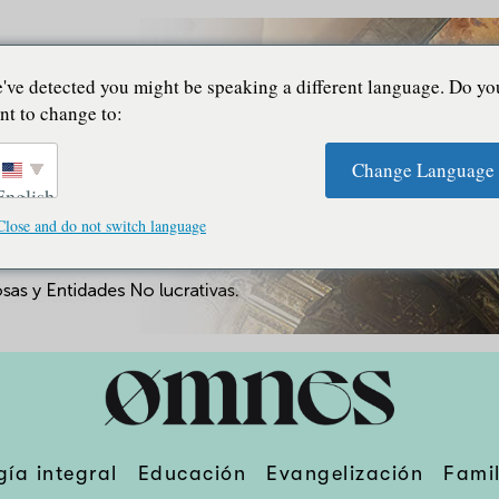
've detected you might be speaking a different language. Do yo
nt to change to:
Change Language
English
Close and do not switch language
gía integral
Educación
Evangelización
Famil