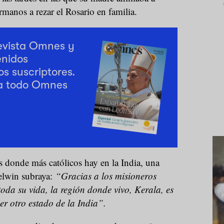
rmanos a rezar el Rosario en familia.
revista Omnes y
enidos
os suscriptores.
a todo Omnes
s donde más católicos hay en la India, una
elwin subraya:
“Gracias a los misioneros
oda su vida, la región donde vivo, Kerala, es
er otro estado de la India”.