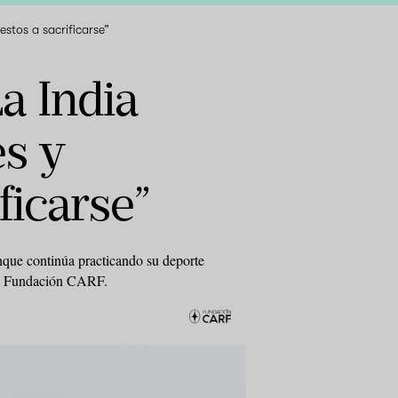
estos a sacrificarse”
a India
es y
ficarse”
unque continúa practicando su deporte
 de Fundación CARF.