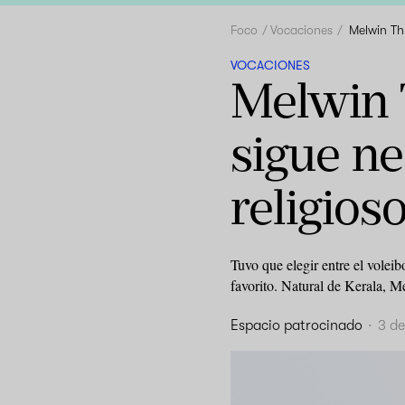
Foco
Vocaciones
Melwin Thu
VOCACIONES
Melwin T
sigue ne
religios
Tuvo que elegir entre el volei
favorito. Natural de Kerala, 
Espacio patrocinado
·
3 d