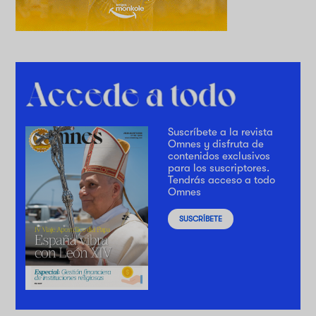
Suscríbete a la revista
Omnes y disfruta de
contenidos exclusivos
para los suscriptores.
Tendrás acceso a todo
Omnes
SUSCRÍBETE