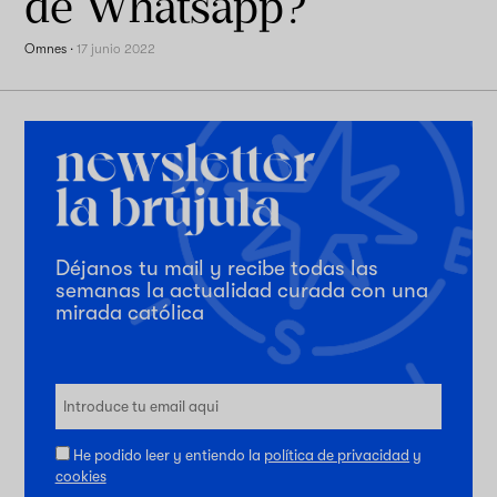
de Whatsapp?
Omnes
·
17 junio 2022
Déjanos tu mail y recibe todas las
semanas la actualidad curada con una
mirada católica
He podido leer y entiendo la
política de privacidad
y
cookies