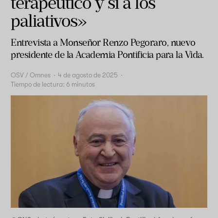
terapéutico y sí a los
paliativos»
Entrevista a Monseñor Renzo Pegoraro, nuevo
presidente de la Academia Pontificia para la Vida.
OSV / Omnes
·
4 de agosto de 2025
·
Tiempo de lectura:
6
minutos