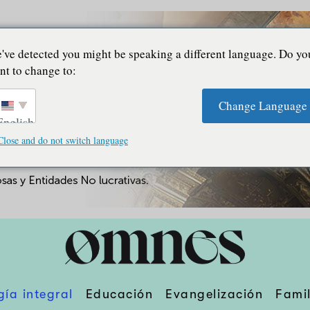
've detected you might be speaking a different language. Do yo
nt to change to:
Change Language
English
Close and do not switch language
gía integral
Educación
Evangelización
Famil