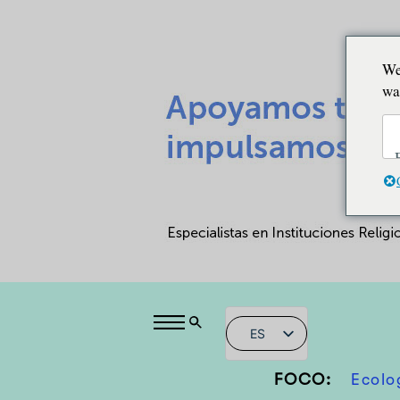
We
wa
ES
FOCO:
Ecolo