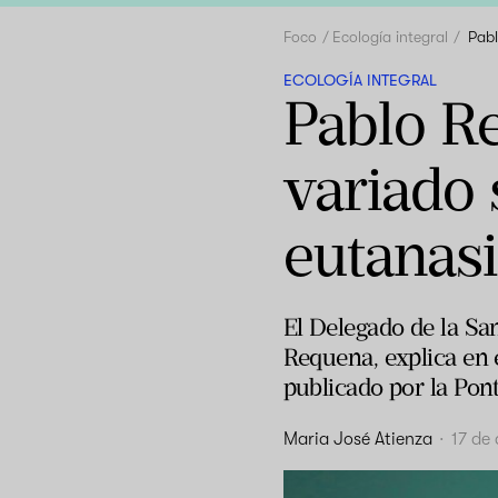
Foco
Ecología integral
Pabl
ECOLOGÍA INTEGRAL
Pablo Re
variado 
eutanas
El Delegado de la Sa
Requena, explica en e
publicado por la Pon
Maria José Atienza
·
17 de