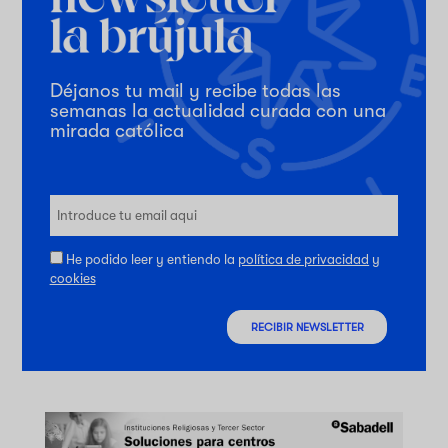
Déjanos tu mail y recibe todas las
semanas la actualidad curada con una
mirada católica
He podido leer y entiendo la
política de privacidad
y
cookies
RECIBIR NEWSLETTER