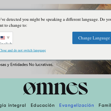
've detected you might be speaking a different language. Do yo
nt to change to:
Change Language
English
Close and do not switch language
gía integral
Educación
Evangelización
Famil