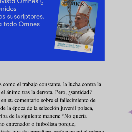
revista Omnes y
enidos
os suscriptores.
a todo Omnes
 como el trabajo constante, la lucha contra la
el ánimo tras la derrota. Pero, ¿santidad?
, en su comentario sobre el fallecimiento de
de la época de la selección juvenil polaca,
iba de la siguiente manera: “No quería
mo entrenador o futbolista porque,
ficio que desempeñara, sería para mí el mismo