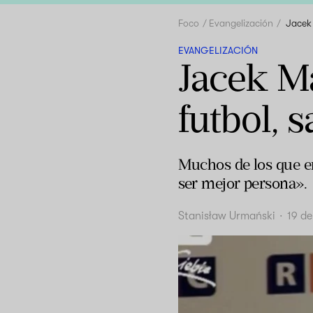
Foco
Evangelización
Jacek
EVANGELIZACIÓN
Jacek Ma
futbol, 
Muchos de los que e
ser mejor persona».
Stanisław Urmański
·
19 d