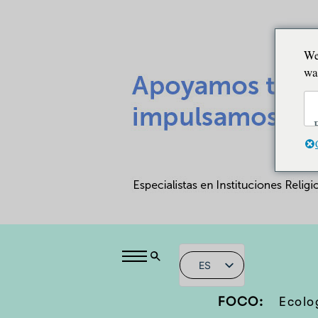
We
wa
ES
FOCO:
Ecolo