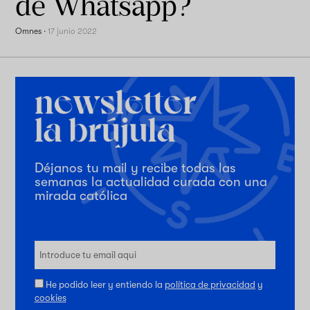
de Whatsapp?
Omnes
·
17 junio 2022
Déjanos tu mail y recibe todas las
semanas la actualidad curada con una
mirada católica
He podido leer y entiendo la
política de privacidad
y
cookies