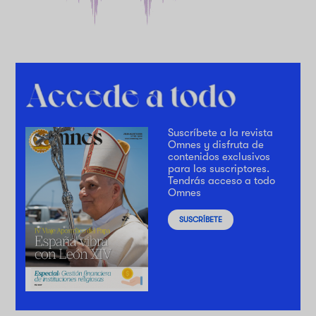
Suscríbete a la revista
Omnes y disfruta de
contenidos exclusivos
para los suscriptores.
Tendrás acceso a todo
Omnes
SUSCRÍBETE