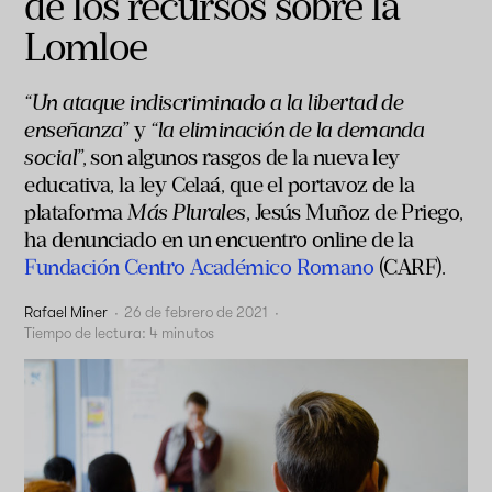
de los recursos sobre la
Lomloe
“Un ataque indiscriminado a la libertad de
enseñanza
” y
“la eliminación de la demanda
social
”, son algunos rasgos de la nueva ley
educativa, la ley Celaá, que el portavoz de la
plataforma
Más Plurales
, Jesús Muñoz de Priego,
ha denunciado en un encuentro online de la
Fundación Centro Académico Romano
(CARF).
Rafael Miner
·
26 de febrero de 2021
·
Tiempo de lectura:
4
minutos