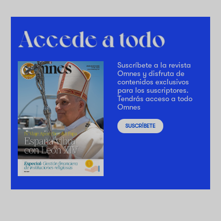
Suscríbete a la revista
Omnes y disfruta de
contenidos exclusivos
para los suscriptores.
Tendrás acceso a todo
Omnes
SUSCRÍBETE