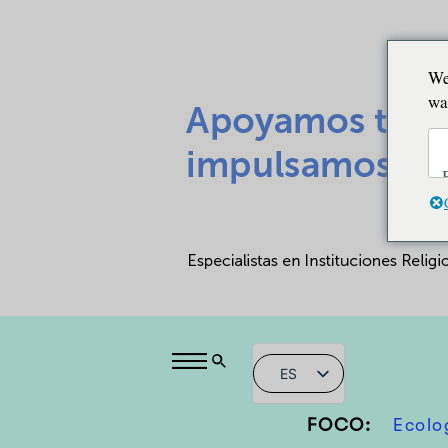
We
wa
ES
FOCO:
Ecolo