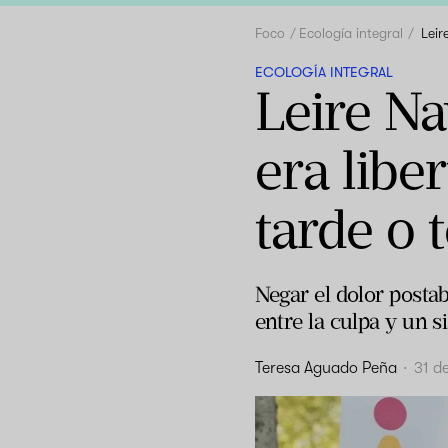
Foco
Ecología integral
Leir
ECOLOGÍA INTEGRAL
Leire Na
era libe
tarde o
Negar el dolor postab
entre la culpa y un s
Teresa Aguado Peña
·
31 d