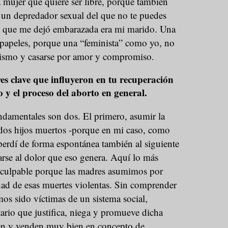
 mujer que quiere ser libre, porque también
 un depredador sexual del que no te puedes
e que me dejó embarazada era mi marido. Una
papeles, porque una “feminista” como yo, no
icismo y casarse por amor y compromiso.
res clave que influyeron en tu recuperación
 y el proceso del aborto en general.
ndamentales son dos. El primero, asumir la
 dos hijos muertos -porque en mi caso, como
perdí de forma espontánea también al siguiente
arse al dolor que eso genera. Aquí lo más
er culpable porque las madres asumimos por
dad de esas muertes violentas. Sin comprender
os sido víctimas de un sistema social,
itario que justifica, niega y promueve dicha
ten y venden muy bien en concepto de