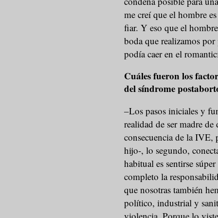
condena posible para una
me creí que el hombre es
fiar. Y eso que el hombr
boda que realizamos por 
podía caer en el romant
Cuáles fueron los facto
del síndrome postaborto
–Los pasos iniciales y fu
realidad de ser madre de
consecuencia de la IVE, 
hijo-, lo segundo, conect
habitual es sentirse súp
completo la responsabili
que nosotras también hem
político, industrial y san
violencia. Porque lo vis