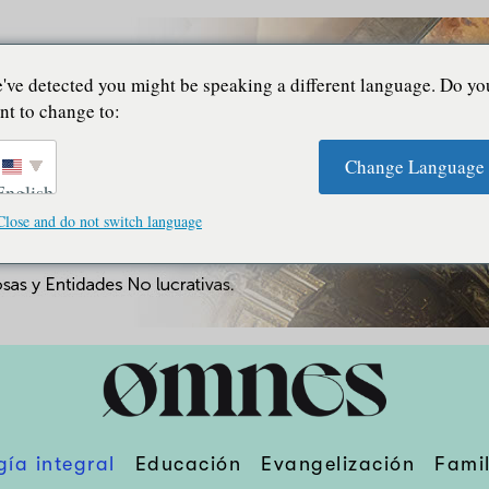
've detected you might be speaking a different language. Do yo
nt to change to:
Change Language
English
Close and do not switch language
gía integral
Educación
Evangelización
Famil