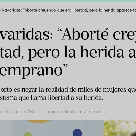
e Navaridas: “Aborté creyendo que era libertad, pero la herida aparece 
varidas: “Aborté cr
rtad, pero la herida 
 temprano”
orto es negar la realidad de miles de mujeres qu
istema que llama libertad a su herida.
e octubre de 2025
·
Tiempo de lectura:
7
minutos