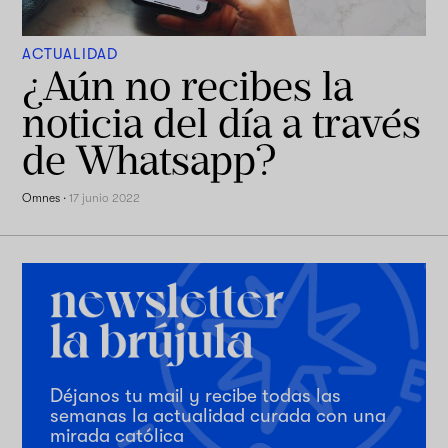
ACTUALIDAD
¿Aún no recibes la
noticia del día a través
de Whatsapp?
Omnes
·
17 junio 2022
Déjanos tu mail y recibe todas las
semanas la actualidad curada con una
mirada católica