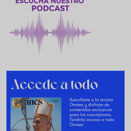
Suscríbete a la revista
Omnes y disfruta de
contenidos exclusivos
para los suscriptores.
Tendrás acceso a todo
Omnes