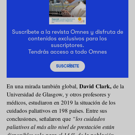
Suscríbete a la revista Omnes y disfruta de
contenidos exclusivos para los
suscriptores.
Tendrás acceso a todo Omnes
SUSCRÍBETE
David Clark,
En una mirada también global,
de la
Universidad de Glasgow, y otros profesores y
médicos, estudiaron en 2019 la situación de los
cuidados paliativos en 198 países. Entre sus
conclusiones, señalaron que
“los cuidados
paliativos al más alto nivel de prestación están
disponibles solo para el 14 % de la población