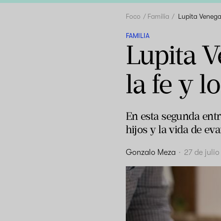
Foco
Familia
Lupita Venegas
FAMILIA
Lupita V
la fe y l
En esta segunda entr
hijos y la vida de ev
Gonzalo Meza
·
27 de juli