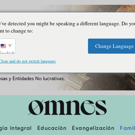
've detected you might be speaking a different language. Do yo
nt to change to:
Change Language
English
Close and do not switch language
gía integral
Educación
Evangelización
Famil