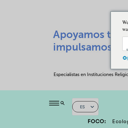
We
wa
ES
FOCO:
Ecolo