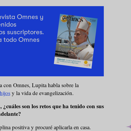
revista Omnes y
enidos
os suscriptores.
a todo Omnes
ta con Omnes, Lupita habla sobre la
hijos
y la vida de evangelización.
¿cuáles son los retos que ha tenido con sus
adelante?
lina positiva y procuré aplicarla en casa.