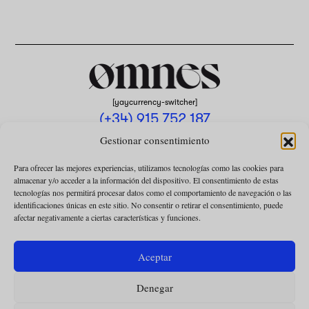
[yaycurrency-switcher]
(+34) 915 752 187
omnes@omnesmag.com
Gestionar consentimiento
Para ofrecer las mejores experiencias, utilizamos tecnologías como las cookies para
almacenar y/o acceder a la información del dispositivo. El consentimiento de estas
tecnologías nos permitirá procesar datos como el comportamiento de navegación o las
identificaciones únicas en este sitio. No consentir o retirar el consentimiento, puede
afectar negativamente a ciertas características y funciones.
AVISO LEGAL
POLÍTICA DE PRIVACIDAD
Aceptar
USO DE COOKIES
Denegar
CONDICIONES DE LA COLABORACIÓN
CONDICIONES DE LA SUSCRIPCIÓN