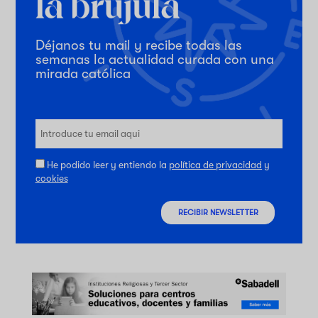
Déjanos tu mail y recibe todas las
semanas la actualidad curada con una
mirada católica
He podido leer y entiendo la
política de privacidad
y
cookies
RECIBIR NEWSLETTER