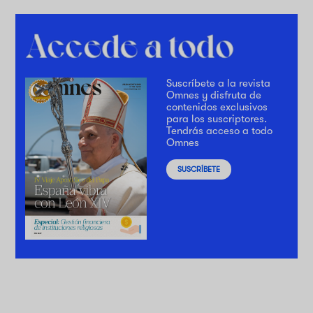
Suscríbete a la revista
Omnes y disfruta de
contenidos exclusivos
para los suscriptores.
Tendrás acceso a todo
Omnes
SUSCRÍBETE