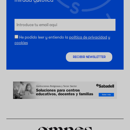
mirada católica
He podido leer y entiendo la
política de privacidad
y
cookies
RECIBIR NEWSLETTER