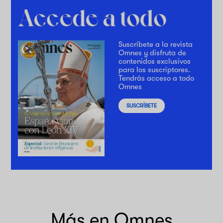
Suscríbete a la revista
Omnes y disfruta de
contenidos exclusivos
para los suscriptores.
Tendrás acceso a todo
Omnes
SUSCRÍBETE
Más en Omnes