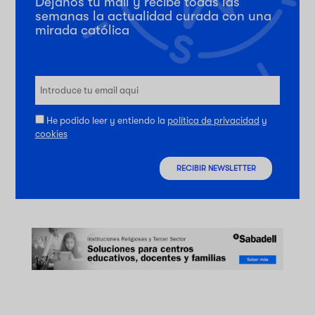
Déjanos tu mail y recibe todas las
semanas la actualidad curada con una
mirada católica
He podido leer y entiendo la
política de privacidad
y
cookies
RECIBIR NEWSLETTER