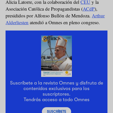
Alicia Latorre, con la colaboración del
CEU
y la
Asociación Católica de Propagandistas (
ACdP
),
presididos por Alfonso Bullón de Mendoza.
Arthur
Alderliesten
atendió a Omnes en pleno congreso.
Suscríbete a la revista Omnes y disfruta de
contenidos exclusivos para los
suscriptores.
Tendrás acceso a todo Omnes
SUSCRÍBETE