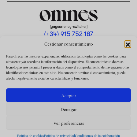
[yaycurrency-switcher]
(+34) 915 752 187
omnes@omnesmag.com
Gestionar consentimiento
Para ofrecer las mejores experiencias, utilizamos tecnologías como las cookies para
almacenar y/o acceder a la información del dispositivo. El consentimiento de estas
tecnologías nos permitirá procesar datos como el comportamiento de navegación o las
identificaciones únicas en este sitio. No consentir o retirar el consentimiento, puede
afectar negativamente a ciertas características y funciones.
AVISO LEGAL
POLÍTICA DE PRIVACIDAD
Aceptar
USO DE COOKIES
Denegar
CONDICIONES DE LA COLABORACIÓN
CONDICIONES DE LA SUSCRIPCIÓN
Ver preferencias
Política de cookies
Política de privacidad
Condiciones de la colaboración