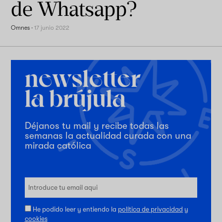
de Whatsapp?
Omnes
·
17 junio 2022
Déjanos tu mail y recibe todas las
semanas la actualidad curada con una
mirada católica
He podido leer y entiendo la
política de privacidad
y
cookies