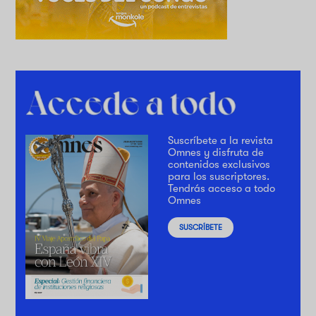
Suscríbete a la revista
Omnes y disfruta de
contenidos exclusivos
para los suscriptores.
Tendrás acceso a todo
Omnes
SUSCRÍBETE