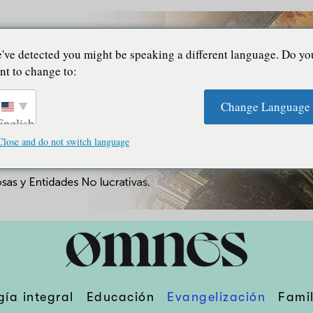
've detected you might be speaking a different language. Do yo
nt to change to:
Change Language
English
Close and do not switch language
gía integral
Educación
Evangelización
Famil