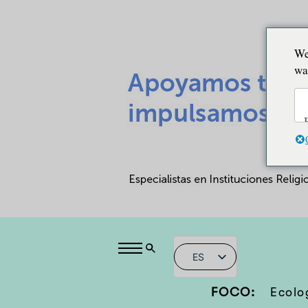
We
wa
ES
FOCO:
Ecolo