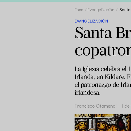
Foco
Evangelización
Santa 
EVANGELIZACIÓN
Santa Br
copatron
La Iglesia celebra el
Irlanda, en Kildare. 
el patronazgo de Irl
irlandesa.
Francisco Otamendi
·
1 de