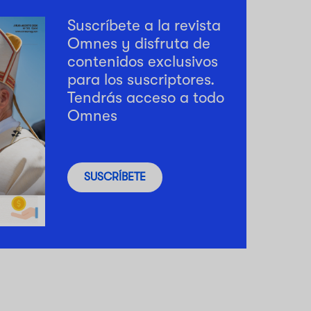
Suscríbete a la revista
Omnes y disfruta de
contenidos exclusivos
para los suscriptores.
Tendrás acceso a todo
Omnes
SUSCRÍBETE