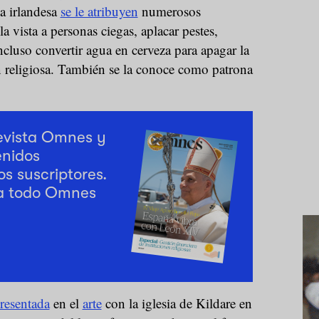
a irlandesa
se le atribuyen
numerosos
a vista a personas ciegas, aplacar pestes,
ncluso convertir agua en cerveza para apagar la
n religiosa. También se la conoce como patrona
revista Omnes y
enidos
os suscriptores.
a todo Omnes
resentada
en el
arte
con la iglesia de Kildare en