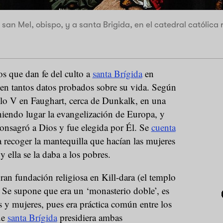
 san Mel, obispo, y a santa Brigida, en el catedral católic
s que dan fe del culto a
santa Brígida
en
cen tantos datos probados sobre su vida. Según
siglo V en Faughart, cerca de Dunkalk, en una
niendo lugar la evangelización de Europa, y
onsagró a Dios y fue elegida por Él. Se
cuenta
 recoger la mantequilla que hacían las mujeres
y ella se la daba a los pobres.
an fundación religiosa en Kill-dara (el templo
. Se supone que era un ‘monasterio doble’, es
 y mujeres, pues era práctica común entre los
ue
santa Brígida
presidiera ambas