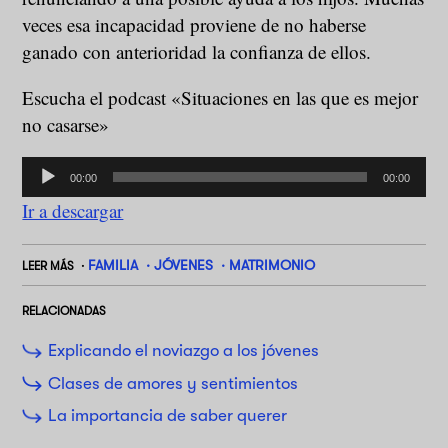
veces esa incapacidad proviene de no haberse
ganado con anterioridad la confianza de ellos.
Escucha el podcast «Situaciones en las que es mejor
no casarse»
Reproductor
00:00
00:00
de
Ir a descargar
audio
FAMILIA
JÓVENES
MATRIMONIO
LEER MÁS
RELACIONADAS
Explicando el noviazgo a los jóvenes
Clases de amores y sentimientos
La importancia de saber querer