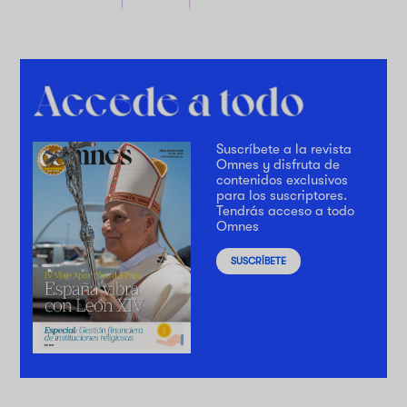
Suscríbete a la revista
Omnes y disfruta de
contenidos exclusivos
para los suscriptores.
Tendrás acceso a todo
Omnes
SUSCRÍBETE