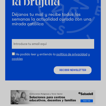
Déjanos tu mail y recibe todas las
semanas la actualidad curada con una
mirada católica
He podido leer y entiendo la
política de privacidad
y
cookies
RECIBIR NEWSLETTER