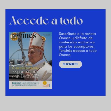
Suscríbete a la revista
Omnes y disfruta de
contenidos exclusivos
para los suscriptores.
Tendrás acceso a todo
Omnes
SUSCRÍBETE