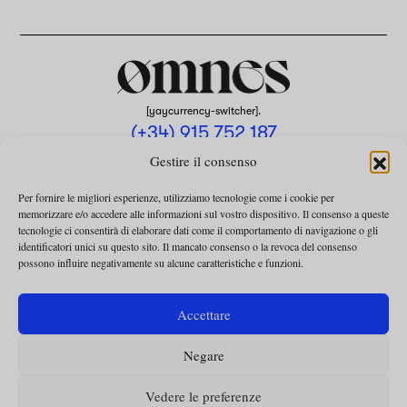
[yaycurrency-switcher].
(+34) 915 752 187
omnes@omnesmag.com
Gestire il consenso
Per fornire le migliori esperienze, utilizziamo tecnologie come i cookie per
memorizzare e/o accedere alle informazioni sul vostro dispositivo. Il consenso a queste
tecnologie ci consentirà di elaborare dati come il comportamento di navigazione o gli
identificatori unici su questo sito. Il mancato consenso o la revoca del consenso
possono influire negativamente su alcune caratteristiche e funzioni.
AVVISO LEGALE
INFORMATIVA SULLA PRIVACY
Accettare
UTILIZZO DEI COOKIE
Negare
TERMINI E CONDIZIONI DELLA COLLABORAZIONE
TERMINI E CONDIZIONI PER L’ABBONAMENTO
Vedere le preferenze