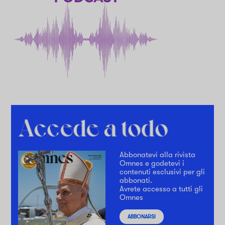
Abbonatevi alla rivista
Omnes e godetevi i
contenuti esclusivi per gli
abbonati.
Avrete accesso a tutti gli
Omnes
ABBONARSI