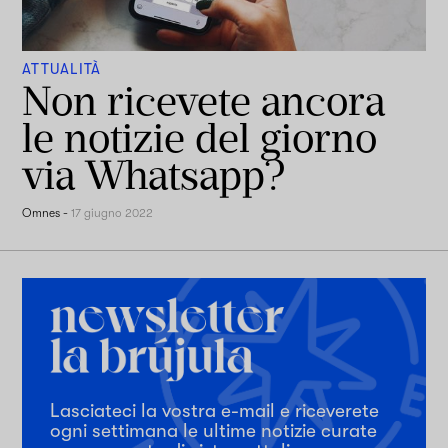
ATTUALITÀ
Non ricevete ancora
le notizie del giorno
via Whatsapp?
Omnes
-
17 giugno 2022
Lasciateci la vostra e-mail e riceverete
ogni settimana le ultime notizie curate