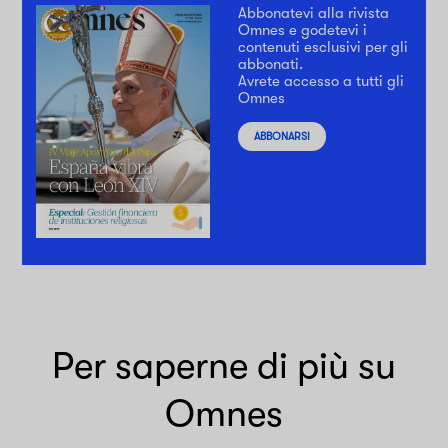
Abbonatevi alla rivista
Omnes e godetevi i
contenuti esclusivi per gli
abbonati.
Avrete accesso a tutti gli
Omnes
ABBONARSI
Per saperne di più su
Omnes