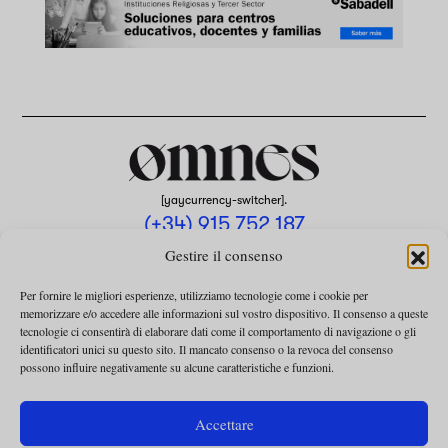
[yaycurrency-switcher].
(+34) 915 752 187
omnes@omnesmag.com
Gestire il consenso
Per fornire le migliori esperienze, utilizziamo tecnologie come i cookie per
memorizzare e/o accedere alle informazioni sul vostro dispositivo. Il consenso a queste
tecnologie ci consentirà di elaborare dati come il comportamento di navigazione o gli
identificatori unici su questo sito. Il mancato consenso o la revoca del consenso
possono influire negativamente su alcune caratteristiche e funzioni.
AVVISO LEGALE
INFORMATIVA SULLA PRIVACY
Accettare
UTILIZZO DEI COOKIE