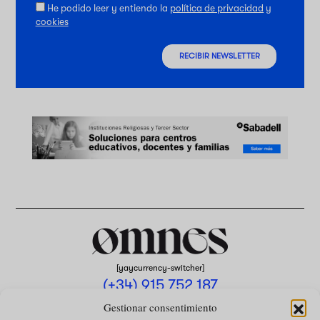
He podido leer y entiendo la
política de privacidad
y
cookies
RECIBIR NEWSLETTER
[yaycurrency-switcher]
(+34) 915 752 187
omnes@omnesmag.com
Gestionar consentimiento