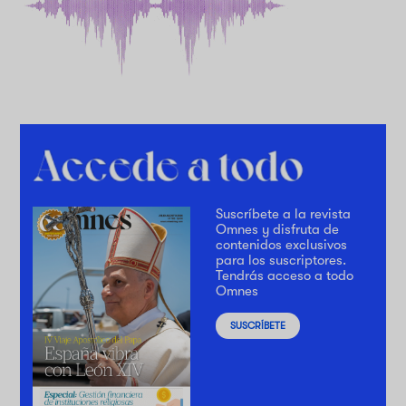
Suscríbete a la revista
Omnes y disfruta de
contenidos exclusivos
para los suscriptores.
Tendrás acceso a todo
Omnes
SUSCRÍBETE