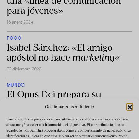
una «línea de comunicación
para jóvenes»
16 enero 2024
FOCO
Isabel Sánchez: «El amigo
apóstol no hace
marketing
«
07 diciembre 2023
MUNDO
El Opus Dei prepara su
Congreso General Ordinario
Gestionar consentimiento
de 2025
Para ofrecer las mejores experiencias, utilizamos tecnologías como las cookies para
almacenar y/o acceder a la información del dispositivo. El consentimiento de estas
15 noviembre 2023
tecnologías nos permitirá procesar datos como el comportamiento de navegación o las
identificaciones únicas en este sitio. No consentir o retirar el consentimiento, puede