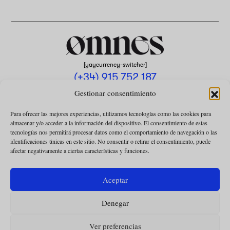
[yaycurrency-switcher]
(+34) 915 752 187
omnes@omnesmag.com
Gestionar consentimiento
Para ofrecer las mejores experiencias, utilizamos tecnologías como las cookies para
almacenar y/o acceder a la información del dispositivo. El consentimiento de estas
tecnologías nos permitirá procesar datos como el comportamiento de navegación o las
identificaciones únicas en este sitio. No consentir o retirar el consentimiento, puede
afectar negativamente a ciertas características y funciones.
AVISO LEGAL
POLÍTICA DE PRIVACIDAD
Aceptar
USO DE COOKIES
Denegar
CONDICIONES DE LA COLABORACIÓN
CONDICIONES DE LA SUSCRIPCIÓN
Ver preferencias