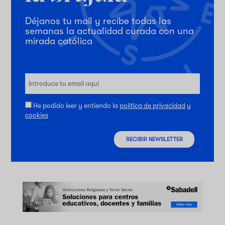
Déjanos tu mail y recibe todas las
semanas la actualidad curada con una
mirada católica
He podido leer y entiendo la
política de privacidad
y
cookies
RECIBIR NEWSLETTER