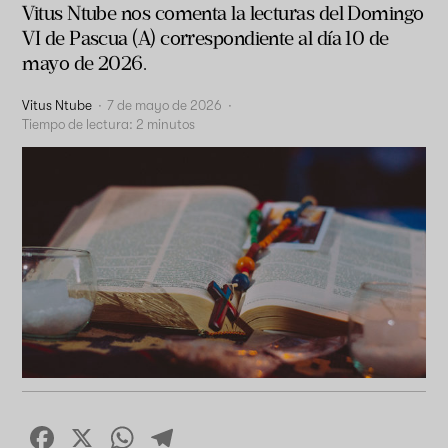
Vitus Ntube nos comenta la lecturas del Domingo
VI de Pascua (A) correspondiente al día 10 de
mayo de 2026.
Vitus Ntube
·
7 de mayo de 2026
·
Tiempo de lectura:
2
minutos
Facebook
X
WhatsApp
Telegram