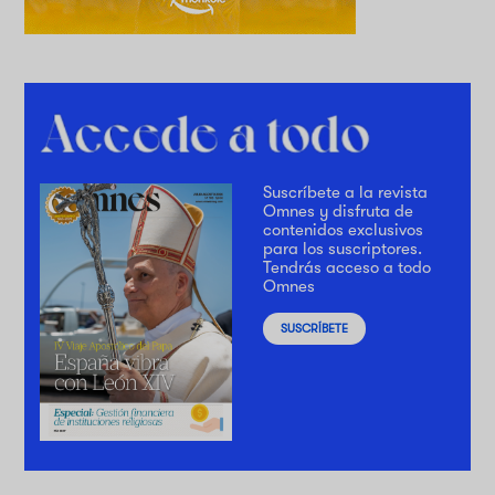
Suscríbete a la revista
Omnes y disfruta de
contenidos exclusivos
para los suscriptores.
Tendrás acceso a todo
Omnes
SUSCRÍBETE