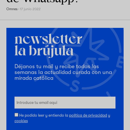
Omnes
·
17 junio 2022
Déjanos tu mail y recibe todas las
semanas la actualidad curada con una
mirada católica
He podido leer y entiendo la
política de privacidad
y
cookies