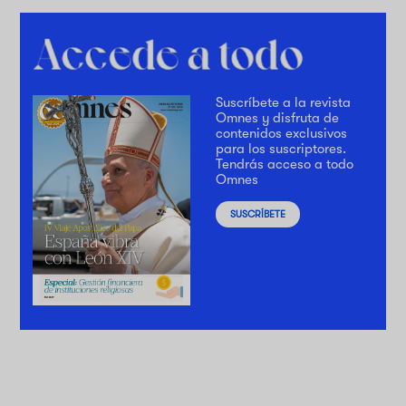
Suscríbete a la revista
Omnes y disfruta de
contenidos exclusivos
para los suscriptores.
Tendrás acceso a todo
Omnes
SUSCRÍBETE