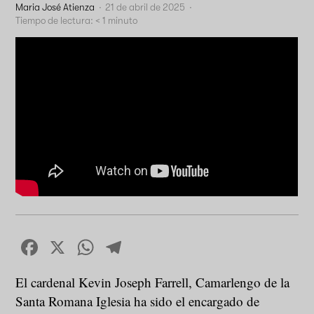
Maria José Atienza
·
21 de abril de 2025
·
Tiempo de lectura:
< 1
minuto
Facebook
X
WhatsApp
Telegram
El cardenal Kevin Joseph Farrell, Camarlengo de la
Santa Romana Iglesia ha sido el encargado de