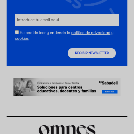
He podido leer y entiendo la
política de privacidad
y
cookies
RECIBIR NEWSLETTER