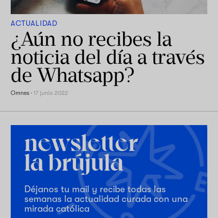
ACTUALIDAD
¿Aún no recibes la
noticia del día a través
de Whatsapp?
Omnes
·
17 junio 2022
Déjanos tu mail y recibe todas las
semanas la actualidad curada con una
mirada católica