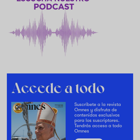
Suscríbete a la revista
Omnes y disfruta de
contenidos exclusivos
para los suscriptores.
Tendrás acceso a todo
Omnes