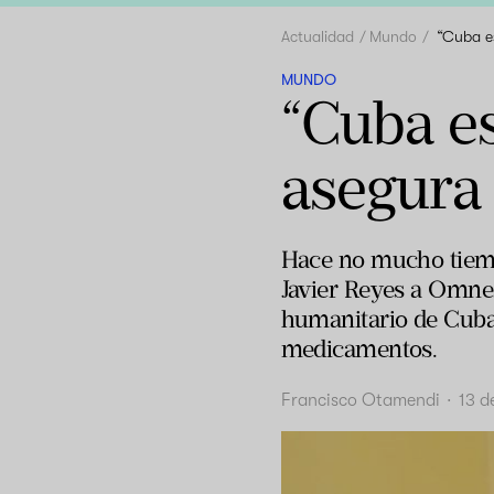
Actualidad
Mundo
“Cuba es
MUNDO
“Cuba es
asegura 
Hace no mucho tiemp
Javier Reyes a Omnes.
humanitario de Cuba,
medicamentos.
Francisco Otamendi
·
13 d