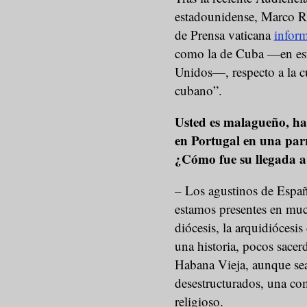
estadounidense, Marco Ru
de Prensa vaticana
infor
como la de Cuba —en esto
Unidos—, respecto a la cu
cubano”.
Usted es malagueño, ha 
en Portugal en una parr
¿Cómo fue su llegada 
– Los agustinos de Españ
estamos presentes en muc
diócesis, la arquidiócesi
una historia, pocos sacer
Habana Vieja, aunque sea
desestructurados, una co
religioso.