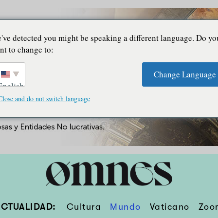
've detected you might be speaking a different language. Do yo
nt to change to:
Change Language
English
Close and do not switch language
ACTUALIDAD:
Cultura
Mundo
Vaticano
Zoo