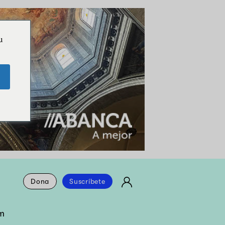
u
Dona
Suscríbete
m