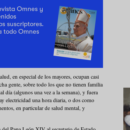
revista Omnes y
enidos
os suscriptores.
a todo Omnes
alud, en especial de los mayores, ocupan casi
ha gente, sobre todo los que no tienen familia
al día (algunos una vez a la semana), y fuera
y electricidad una hora diaria, o dos como
ntos, en particular de salud mental, y
a del Papa León XIV al secretario de Estado