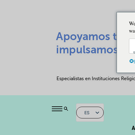
We
wa
ES