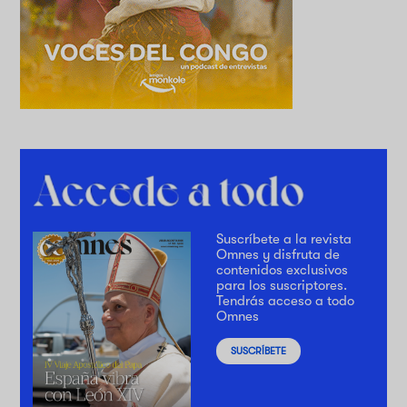
Suscríbete a la revista
Omnes y disfruta de
contenidos exclusivos
para los suscriptores.
Tendrás acceso a todo
Omnes
SUSCRÍBETE