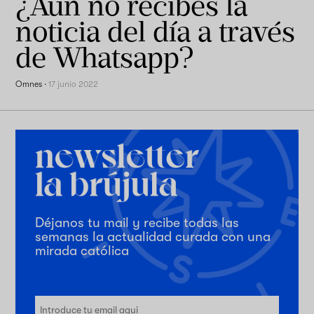
¿Aún no recibes la
noticia del día a través
de Whatsapp?
Omnes
·
17 junio 2022
Déjanos tu mail y recibe todas las
semanas la actualidad curada con una
mirada católica