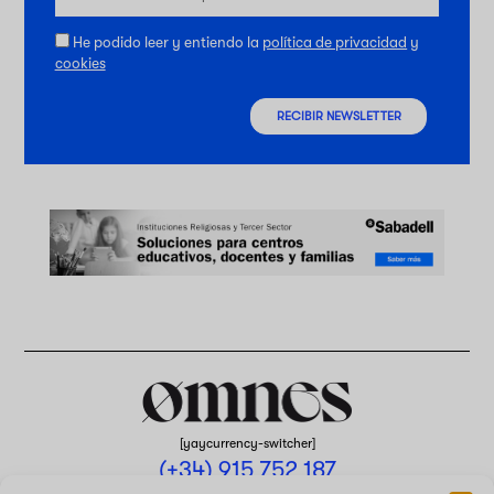
He podido leer y entiendo la
política de privacidad
y
cookies
RECIBIR NEWSLETTER
[yaycurrency-switcher]
(+34) 915 752 187