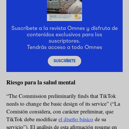
Suscríbete a la revista Omnes y disfruta de
contenidos exclusivos para los
suscriptores.
Tendrás acceso a todo Omnes
SUSCRÍBETE
Riesgo para la salud mental
“The Commission preliminarily finds that TikTok
needs to change the basic design of its service” (“La
Comisión considera, con carácter preliminar, que
TikTok debe modificar
el diseño básico
de su
servicio”). El análisis de esta afirmación resume en