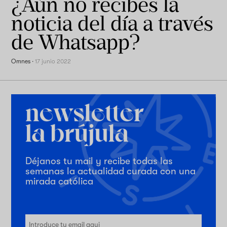
¿Aún no recibes la
noticia del día a través
de Whatsapp?
Omnes
·
17 junio 2022
Déjanos tu mail y recibe todas las
semanas la actualidad curada con una
mirada católica