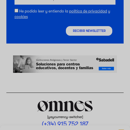
He podido leer y entiendo la
política de privacidad
y
cookies
RECIBIR NEWSLETTER
[yaycurrency-switcher]
(+34) 915 752 187