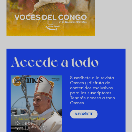
Suscríbete a la revista
Omnes y disfruta de
contenidos exclusivos
para los suscriptores.
Tendrás acceso a todo
Omnes
SUSCRÍBETE