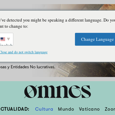
've detected you might be speaking a different language. Do yo
nt to change to:
Change Language
English
Close and do not switch language
ACTUALIDAD:
Cultura
Mundo
Vaticano
Zoo