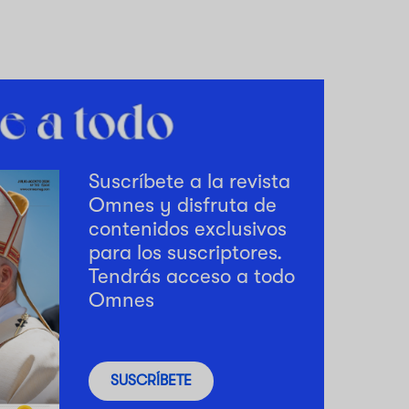
Suscríbete a la revista
Omnes y disfruta de
contenidos exclusivos
para los suscriptores.
Tendrás acceso a todo
Omnes
SUSCRÍBETE