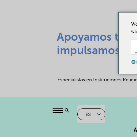
We
wa
ES