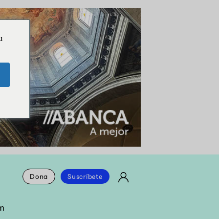
u
Dona
Suscríbete
m