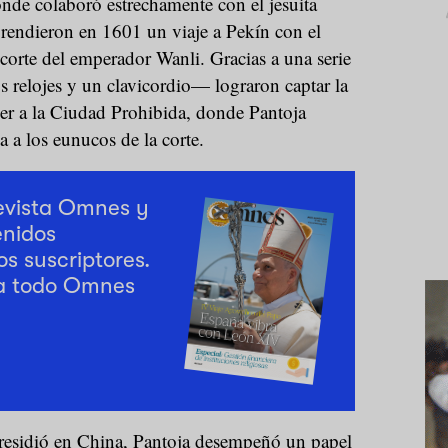
nde colaboró estrechamente con el jesuita
rendieron en 1601 un viaje a Pekín con el
a corte del emperador Wanli. Gracias a una serie
 relojes y un clavicordio— lograron captar la
der a la Ciudad Prohibida, donde Pantoja
 a los eunucos de la corte.
revista Omnes y
enidos
os suscriptores.
a todo Omnes
residió en China, Pantoja desempeñó un papel