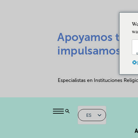
We
wa
ES