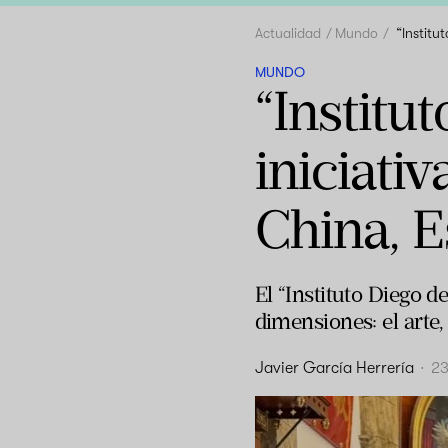
Actualidad
Mundo
“Institu
MUNDO
“Institu
iniciativ
China, 
El “Instituto Diego 
dimensiones: el arte, 
Javier García Herrería
·
23