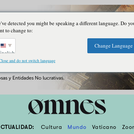
've detected you might be speaking a different language. Do yo
nt to change to:
Change Language
English
Close and do not switch language
ACTUALIDAD:
Cultura
Mundo
Vaticano
Zoo