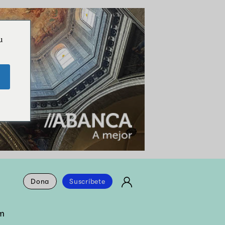
u
Dona
Suscríbete
m