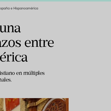
, España e Hispanoamérica
 una
lazos entre
érica
istiano en múltiples
nales.