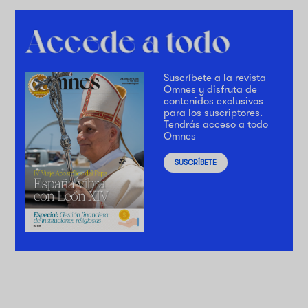
Suscríbete a la revista
Omnes y disfruta de
contenidos exclusivos
para los suscriptores.
Tendrás acceso a todo
Omnes
SUSCRÍBETE