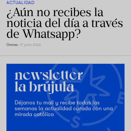
ACTUALIDAD
¿Aún no recibes la
noticia del día a través
de Whatsapp?
Omnes
·
17 junio 2022
Déjanos tu mail y recibe todas las
semanas la actualidad curada con una
mirada católica