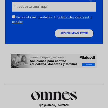
He podido leer y entiendo la
política de privacidad
y
cookies
RECIBIR NEWSLETTER
[yaycurrency-switcher]