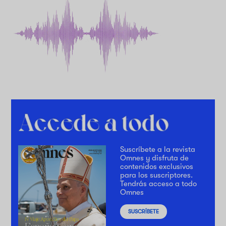
Suscríbete a la revista
Omnes y disfruta de
contenidos exclusivos
para los suscriptores.
Tendrás acceso a todo
Omnes
SUSCRÍBETE