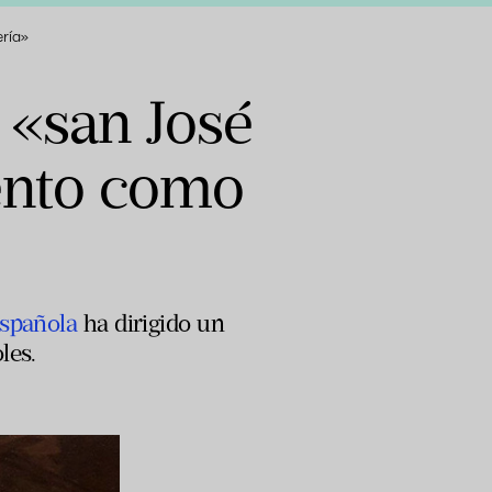
ría»
 «san José
ento como
Española
ha dirigido un
les.