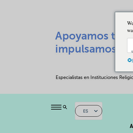
We
wa
ES