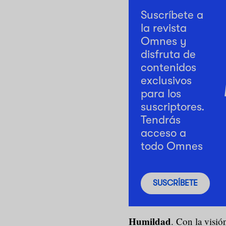
Suscríbete a
la revista
Omnes y
disfruta de
contenidos
exclusivos
para los
suscriptores.
Tendrás
acceso a
todo Omnes
SUSCRÍBETE
Humildad
. Con la visió