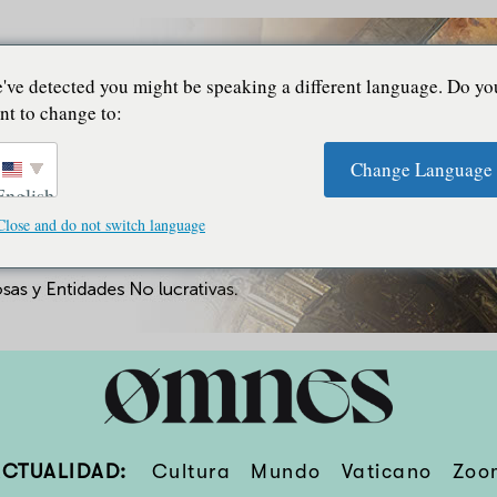
've detected you might be speaking a different language. Do yo
nt to change to:
Change Language
English
Close and do not switch language
ACTUALIDAD:
Cultura
Mundo
Vaticano
Zoo