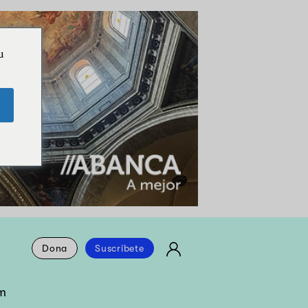
u
Dona
Suscríbete
m