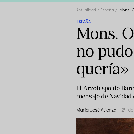
Actualidad
España
Mons. O
ESPAÑA
Mons. O
no pudo
quería»
El Arzobispo de Barc
mensaje de Navidad e
Maria José Atienza
·
24 de