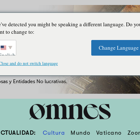
've detected you might be speaking a different language. Do yo
nt to change to:
Change Language
English
Close and do not switch language
ACTUALIDAD:
Cultura
Mundo
Vaticano
Zoo