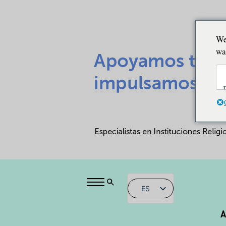
We
wa
ES