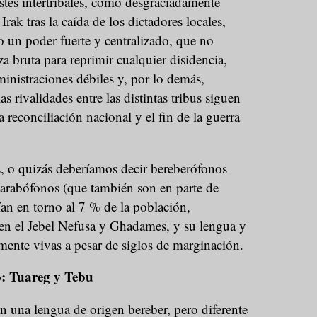
astes intertribales, como desgraciadamente
rak tras la caída de los dictadores locales,
 un poder fuerte y centralizado, que no
za bruta para reprimir cualquier disidencia,
ministraciones débiles y, por lo demás,
as rivalidades entre las distintas tribus siguen
reconciliación nacional y el fin de la guerra
s, o quizás deberíamos decir bereberófonos
s arabófonos (que también son en parte de
an en torno al 7 % de la población,
en el Jebel Nefusa y Ghadames, y su lengua y
mente vivas a pesar de siglos de marginación.
o: Tuareg y Tebu
n una lengua de origen bereber, pero diferente