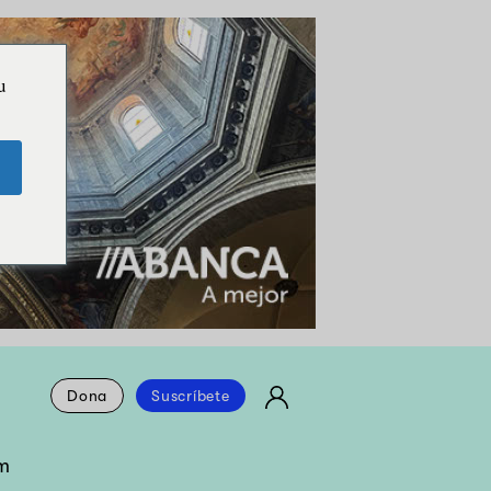
u
Dona
Suscríbete
m