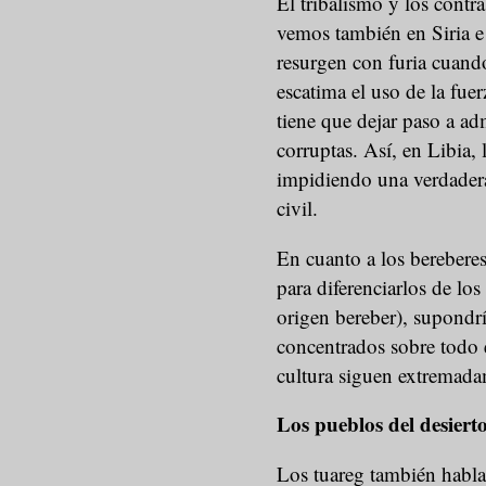
El tribalismo y los contr
vemos también en Siria e I
resurgen con furia cuando
escatima el uso de la fuer
tiene que dejar paso a ad
corruptas. Así, en Libia, l
impidiendo una verdadera 
civil.
En cuanto a los berebere
para diferenciarlos de lo
origen bereber), supondrí
concentrados sobre todo 
cultura siguen extremada
Los pueblos del desiert
Los tuareg también habla