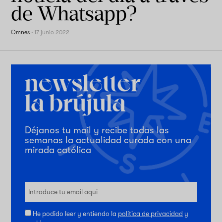
de Whatsapp?
Omnes
·
17 junio 2022
Déjanos tu mail y recibe todas las
semanas la actualidad curada con una
mirada católica
He podido leer y entiendo la
política de privacidad
y