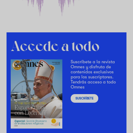
Suscríbete a la revista
Omnes y disfruta de
contenidos exclusivos
para los suscriptores.
Tendrás acceso a todo
Omnes
SUSCRÍBETE