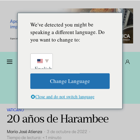
We've detected you might be
speaking a different language. Do
you want to change to:
Dona
Suscríbete
ES
English
Change Language
Close and do not switch language
VATICANO
20 años de Harambee
Maria José Atienza
·
3 de octubre de 2022
·
Tiempo de lectura:
< 1
minuto