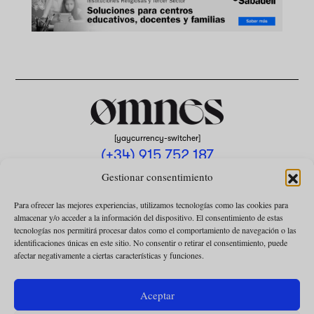
[yaycurrency-switcher]
(+34) 915 752 187
omnes@omnesmag.com
Gestionar consentimiento
Para ofrecer las mejores experiencias, utilizamos tecnologías como las cookies para
almacenar y/o acceder a la información del dispositivo. El consentimiento de estas
tecnologías nos permitirá procesar datos como el comportamiento de navegación o las
identificaciones únicas en este sitio. No consentir o retirar el consentimiento, puede
afectar negativamente a ciertas características y funciones.
AVISO LEGAL
POLÍTICA DE PRIVACIDAD
Aceptar
USO DE COOKIES