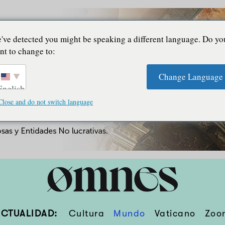
've detected you might be speaking a different language. Do yo
nt to change to:
Change Language
English
Close and do not switch language
ACTUALIDAD:
Cultura
Mundo
Vaticano
Zoo