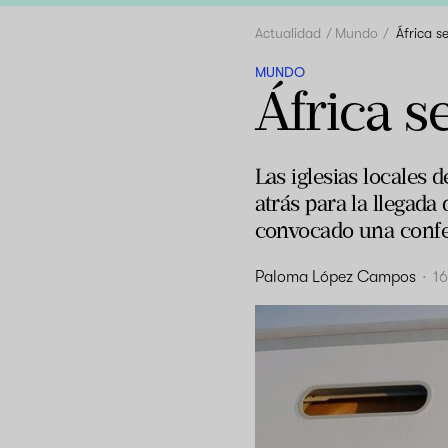
Actualidad
Mundo
África s
MUNDO
África s
Las iglesias locales
atrás para la llegada
convocado una confer
Paloma López Campos
·
1