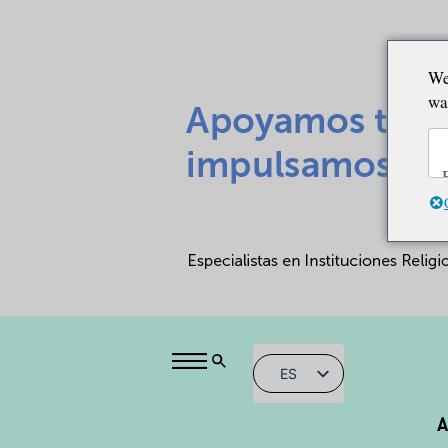
We
wa
ES