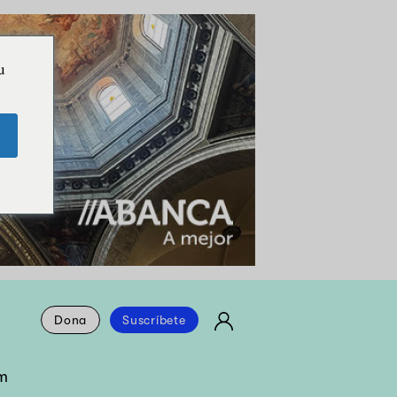
u
Dona
Suscríbete
m