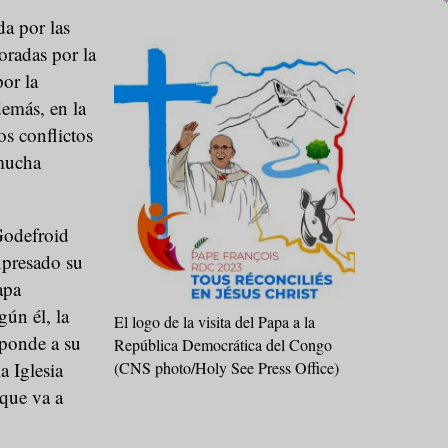
da por las
oradas por la
or la
emás, en la
os conflictos
mucha
Godefroid
presado su
apa
gún él, la
El logo de la visita del Papa a la
sponde a su
República Democrática del Congo
a Iglesia
(CNS photo/Holy See Press Office)
que va a